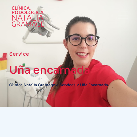
Service
Uña encarnada
>
>
Clínica Natalia Gramage
Services
Uña Encarnada